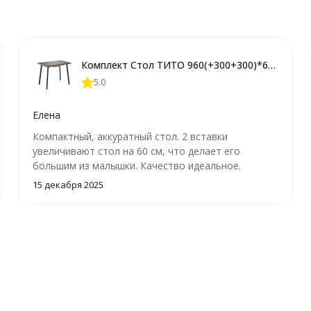
Комплект Стол ТИТО 960(+300+300)*600 Комплект ножек ТИТО металл Черный матовый м
5.0
Елена
Компактный, аккуратный стол. 2 вставки
увеличивают стол на 60 см, что делает его
большим из малышки. Качество идеальное.
Упаковка шикарная.
15 декабря 2025