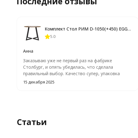
Последние отзывы
Комплект Стол РИМ D-1050(+450) EGGER ОПОРА РИМ Черный Матовый м
5.0
Анна
Заказываю уже не первый раз на фабрике
Столбург, и опять убедилась, что сделала
правильный выбор. Качество супер, упаковка
идеальна, привезли все вовремя, сопровождение
15 декабря 2025
менеджером от и до, всем рекомендую, я очень
довольна покупкой, ОГРОМНОЕ СПАСИБО!!!!
Статьи