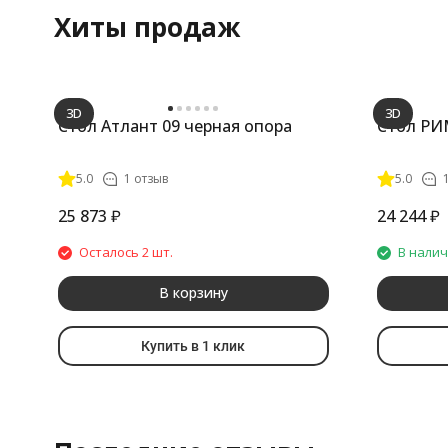
Хиты продаж
3D
3D
Стол Атлант 09 черная опора
Стол РИ
5.0
1 отзыв
5.0
25 873
₽
24 244
₽
Осталось 2 шт.
В нали
В корзину
Купить в 1 клик