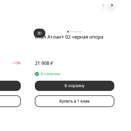
3D
Стол Атлант 02 черная опора
С
21 908
₽
2
-10%
В наличии
В корзину
Купить в 1 клик