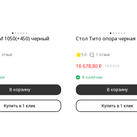
М 1050(+450) черный
Стол Тито опора черная
1 отзыв
5.0
1 отзыв
16 678,80
₽
18 532
₽
чии
В наличии
В корзину
В корзину
Купить в 1 клик
Купить в 1 клик