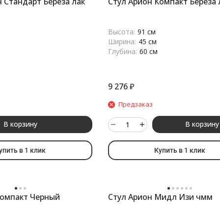
 Стандарт Береза лак
Стул Арион Компакт Береза 
Высота:
91 см
Ширина:
45 см
Глубина:
60 см
9 276
₽
Предзаказ
В корзину
В корзину
упить в 1 клик
Купить в 1 клик
Компакт Черный
Стул Арион Мидл Изи чмм