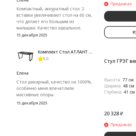
Предзаказ
Компактный, аккуратный стол. 2
вставки увеличивают стол на 60 см,
что делает его большим из
малышки. Качество идеальное.
К
Упаковка шикарная.
15 декабря 2025
Комплект Стол АТЛАНТ 09 EGGER 1620(+600)*950 ОПОРА (А7,8,9,10) Черный Матовый м
5.0
Стул ГРЭГ ве
Елена
Высота:
77 см
Стол шикарный, качество на 1000%,
Ширина:
48 см
особенно меня впечатлили
Глубина:
41 см
массивные опоры.
15 декабря 2025
20 328
₽
Предзаказ