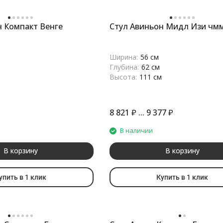
н Компакт Венге
Стул Авиньон Мидл Изи чм
Ширина:
56 см
Глубина:
62 см
Высота:
111 см
8 821
₽
...
9 377
₽
В наличии
В корзину
В корзину
упить в 1 клик
Купить в 1 клик