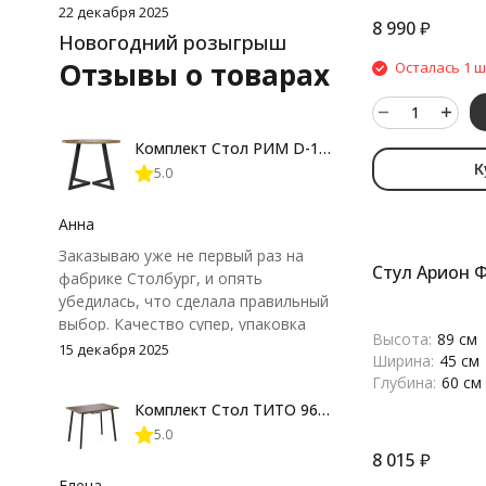
22 декабря 2025
8 990
₽
Новогодний розыгрыш
Отзывы о товарах
Осталась 1 ш
Комплект Стол РИМ D-1050(+450) EGGER ОПОРА РИМ Черный Матовый м
К
5.0
Анна
Заказываю уже не первый раз на
Стул Арион 
фабрике Столбург, и опять
убедилась, что сделала правильный
выбор. Качество супер, упаковка
Высота:
89 см
идеальна, привезли все вовремя,
15 декабря 2025
Ширина:
45 см
сопровождение менеджером от и
Глубина:
60 см
до, всем рекомендую, я очень
Комплект Стол ТИТО 960(+300+300)*600 Комплект ножек ТИТО металл Черный матовый м
довольна покупкой, ОГРОМНОЕ
5.0
СПАСИБО!!!!
8 015
₽
Елена