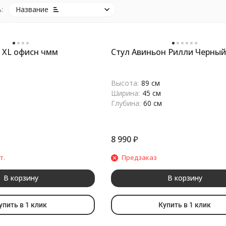
:
Название
 XL офисн чмм
Стул Авиньон Рилли Черны
Высота:
89 см
Ширина:
45 см
Глубина:
60 см
8 990
₽
т.
Предзаказ
В корзину
В корзину
упить в 1 клик
Купить в 1 клик