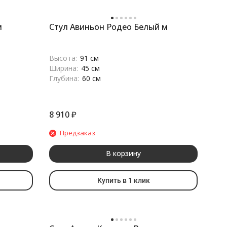
м
Стул Авиньон Родео Белый м
Высота:
91 см
Ширина:
45 см
Глубина:
60 см
8 910
₽
Предзаказ
В корзину
Купить в 1 клик