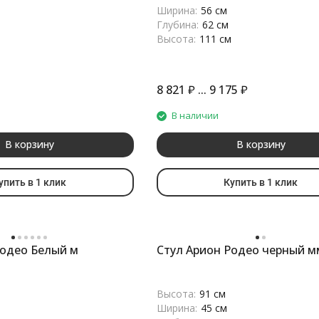
Ширина:
56 см
Глубина:
62 см
Высота:
111 см
8 821
₽
...
9 175
₽
В наличии
В корзину
В корзину
упить в 1 клик
Купить в 1 клик
Родео Белый м
Стул Арион Родео черный м
Высота:
91 см
Ширина:
45 см