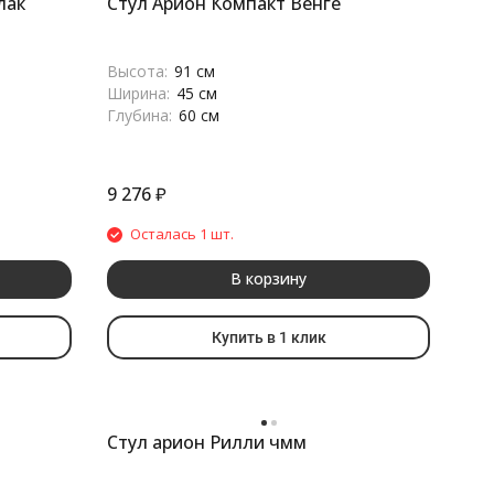
лак
Стул Арион Компакт Венге
Высота:
91 см
Ширина:
45 см
Глубина:
60 см
9 276
₽
Осталась 1 шт.
В корзину
Купить в 1 клик
Стул арион Рилли чмм