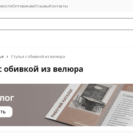
овости
Оптовикам
Отзывы
Контакты
ья
Стулья с обивкой из велюра
с обивкой из велюра