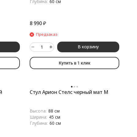
Глубина:
60 см
8 990
₽
Предзаказ
В корзину
Купить в 1 клик
й
Стул Арион Стелс черный мат М
Высота:
88 см
Ширина:
45 см
Глубина:
60 см