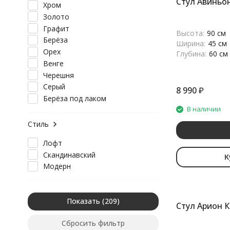
Стул Авиньон
Хром
Золото
Графит
Высота:
90 см
Берёза
Ширина:
45 см
Орех
Глубина:
60 см
Венге
Черешня
Серый
8 990
₽
Берёза под лаком
В наличии
Стиль
Лофт
Скандинавский
К
Модерн
Показать
Стул Арион 
Сбросить фильтр