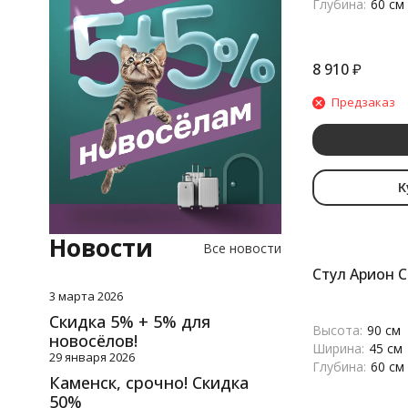
Глубина:
60 см
8 910
₽
Предзаказ
К
Новости
Все новости
Стул Арион 
3 марта 2026
​Скидка 5% + 5% для
Высота:
90 см
новосёлов!
Ширина:
45 см
29 января 2026
Глубина:
60 см
Каменск, срочно! Скидка
50%