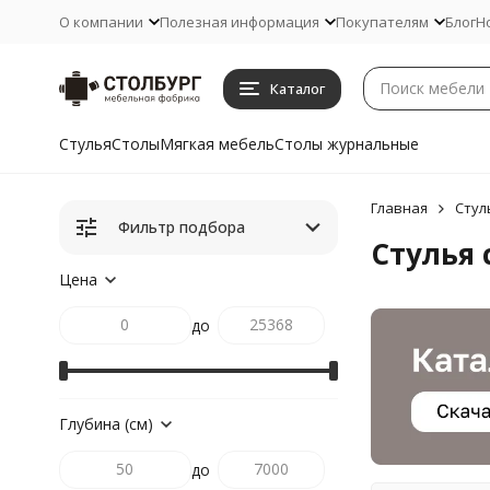
О компании
Полезная информация
Покупателям
Блог
Н
Каталог
Стулья
Столы
Мягкая мебель
Столы журнальные
Главная
Стул
Фильтр подбора
Стулья 
Цена
до
Глубина (см)
до