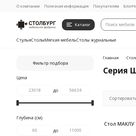
О компании
Полезная информация
Покупателям
Блог
Н
Каталог
Стулья
Столы
Мягкая мебель
Столы журнальные
Главная
Стол
Фильтр подбора
Серия 
Цена
до
Сортировать
Глубина (см)
Стол МАКЛУ 
до