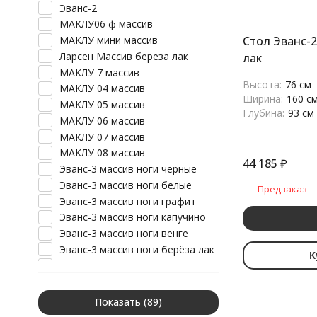
Эванс-2
МАКЛУ06 ф массив
МАКЛУ мини массив
Стол Эванс-2
Ларсен Массив береза лак
лак
МАКЛУ 7 массив
Высота:
76 см
МАКЛУ 04 массив
Ширина:
160 с
МАКЛУ 05 массив
Глубина:
93 см
МАКЛУ 06 массив
МАКЛУ 07 массив
МАКЛУ 08 массив
44 185
₽
Эванс-3 массив ноги черные
Эванс-3 массив ноги белые
Предзаказ
Эванс-3 массив ноги графит
Эванс-3 массив ноги капучино
Эванс-3 массив ноги венге
Эванс-3 массив ноги берёза лак
К
Эванс-3 массив ноги серые
Эванс-2 массив ноги белые
Эванс-2 массив ноги черные
Показать
Эванс-2 массив ноги графит