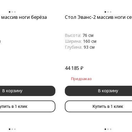
 массив ноги берёза
Стол Эванс-2 массив ноги с
Высота:
76 см
м
Ширина:
160 см
Глубина:
93 см
44 185
₽
Предзаказ
В корзину
В корзину
упить в 1 клик
Купить в 1 клик