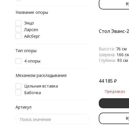
К
Название опоры
Энцо
Ларсен
Стол Эванс-2
Айсберг
Высота:
76 см
Тип опоры
Ширина:
160 с
Глубина:
93 см
4 опоры
Механизм раскладывания
44 185
₽
Цельная вставка
Предзаказ
Бабочка
Артикул
К