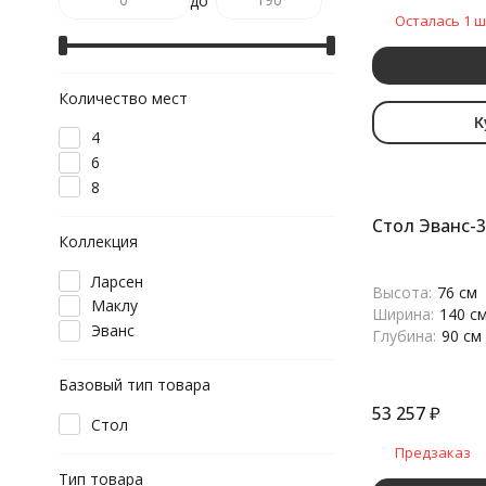
до
Осталась 1 ш
Количество мест
К
4
6
8
Стол Эванс-3
Коллекция
Ларсен
Высота:
76 см
Маклу
Ширина:
140 с
Эванс
Глубина:
90 см
Базовый тип товара
53 257
₽
Стол
Предзаказ
Тип товара