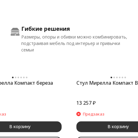
Гибкие решения
Размеры, опоры и обивки можно комбинировать,
подстраивая мебель под интерьер и привычки
семьи
релла Компакт береза
Стул Мирелла Компакт В
13 257
₽
каз
Предзаказ
В корзину
В корзину