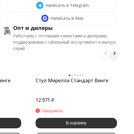
Написать в Telegram
Написать в Max
Опт и дилеры
Работаем с оптовыми клиентами и дилерами,
поддерживаем стабильный ассортимент и выпуск
серий
енге
Стул Мирелла Стандарт Венге
С
л
12 971
₽
1
Предзаказ
В корзину