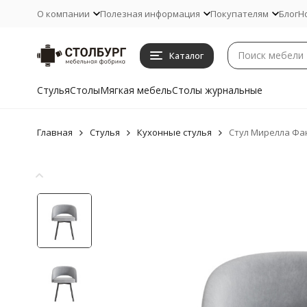
О компании
Полезная информация
Покупателям
Блог
Н
Каталог
Стулья
Столы
Мягкая мебель
Столы журнальные
Главная
Стулья
Кухонные стулья
Стул Мирелла Фа