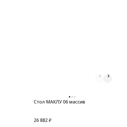
Стол МАКЛУ 06 массив
С
26 882
₽
4