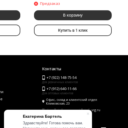
Предзаказ
В корзину
Купить в 1 клик
Контакты
+7 (922) 148-75-54
Для розничных клиентов
+7 (912) 640-11-66
ти
Для оптовых клиентов
ие
Офис, склад и клиентский отдел:
Климовская, 23
shop@stolburg.ru, opt@stolburg.ru
Екатерина Бартель
Здравствуйте! Готова помочь вам.