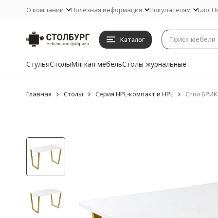
О компании
Полезная информация
Покупателям
Блог
Н
Каталог
Стулья
Столы
Мягкая мебель
Столы журнальные
Главная
Столы
Серия HPL-компакт и HPL
Стол БРИК