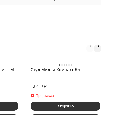
 мат М
Стул Милли Компакт Бл
С
12 417
₽
1
Предзаказ
В корзину