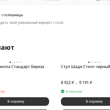
т столешницы
дать свой уникальный вариант стола.
пают
релла Стандарт Береза
Стул Шаде Стелс черный
8 922
₽
...
9 191
₽
каз
В наличии
В корзину
В корзину