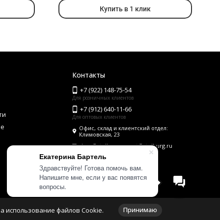
Купить в 1 клик
Контакты
+7 (922) 148-75-54
Для розничных клиентов
+7 (912) 640-11-66
ти
Для оптовых клиентов
ие
Офис, склад и клиентский отдел:
Климовская, 23
shop@stolburg.ru, opt@stolburg.ru
Екатерина Бартель
Здравствуйте! Готова помочь вам.
Напишите мне, если у вас появятся
Мы на маркетплейсах
вопросы.
Принимаю
на использование файлов Cookie.