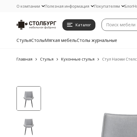
О компании
Полезная информация
Покупателям
Блог
Н
Каталог
Стулья
Столы
Мягкая мебель
Столы журнальные
Главная
Стулья
Кухонные стулья
Стул Наоми Стелс