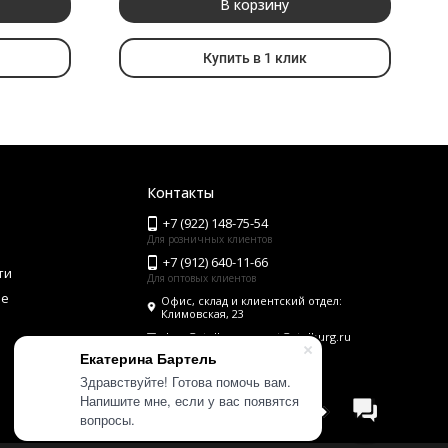
В корзину
Купить в 1 клик
Контакты
+7 (922) 148-75-54
Для розничных клиентов
+7 (912) 640-11-66
ти
Для оптовых клиентов
ие
Офис, склад и клиентский отдел:
Климовская, 23
shop@stolburg.ru, opt@stolburg.ru
Екатерина Бартель
Здравствуйте! Готова помочь вам.
Напишите мне, если у вас появятся
Мы на маркетплейсах
вопросы.