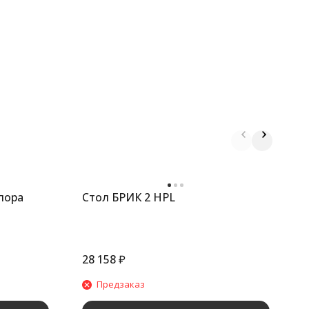
пора
Стол БРИК 2 HPL
С
28 158
₽
2
Предзаказ