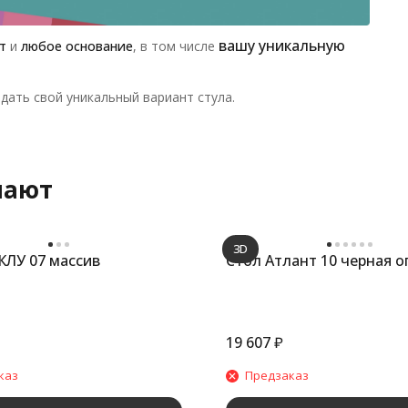
вашу уникальную
т
и
любое основание
, в том числе
дать свой уникальный вариант стула.
пают
3D
КЛУ 07 массив
Стол Атлант 10 черная о
19 607
₽
каз
Предзаказ