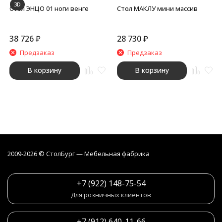
3D
Стол ЭНЦО 01 ноги венге
Стол МАКЛУ мини массив
38 726
₽
28 730
₽
Предзаказ
Предзаказ
В корзину
В корзину
2009-2026 © СтолБург — Мебeльная фабрика
+7 (922) 148-75-54
Для розничных клиентов
+7 (912) 640-11-66