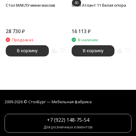
3D
Стол МАКЛУ мини массив
Стол Атлант 11 белая опора
28 730
₽
16 113
₽
Предзаказ
В наличии
В корзину
В корзину
2009-2026 © СтолБург — Мебeльная фабрика
+7 (922) 148-75-54
Для розничных клиентов