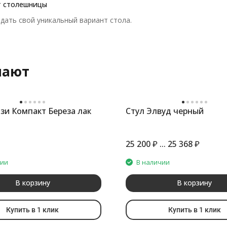
т столешницы
дать свой уникальный вариант стола.
пают
зи Компакт Береза лак
Стул Элвуд черный
25 200
₽
...
25 368
₽
чии
В наличии
В корзину
В корзину
Купить в 1 клик
Купить в 1 клик