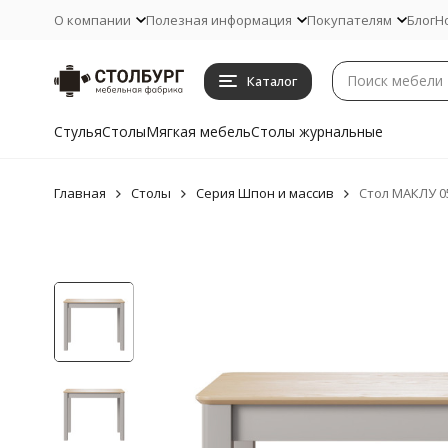
О компании
Полезная информация
Покупателям
Блог
Н
Каталог
Стулья
Столы
Мягкая мебель
Столы журнальные
Главная
Столы
Серия Шпон и массив
Стол МАКЛУ 0