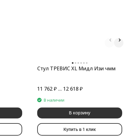
Стул ТРЕВИС XL Мидл Изи чмм
С
11 762
₽
...
12 618
₽
9
В наличии
В корзину
Купить в 1 клик