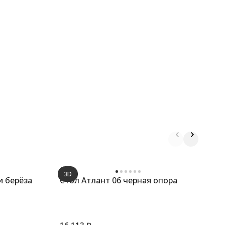
3D
и берёза
Стол Атлант 06 черная опора
С