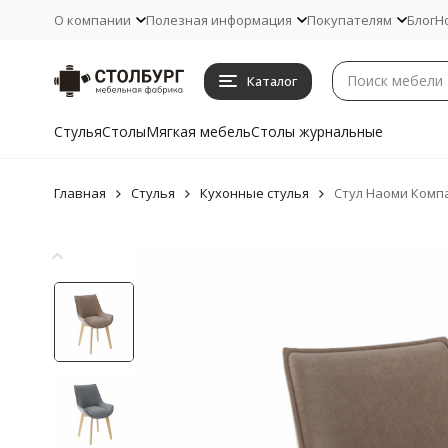
О компании
Полезная информация
Покупателям
Блог
Н
Каталог
Стулья
Столы
Мягкая мебель
Столы журнальные
Главная
Стулья
Кухонные стулья
Стул Наоми Компа