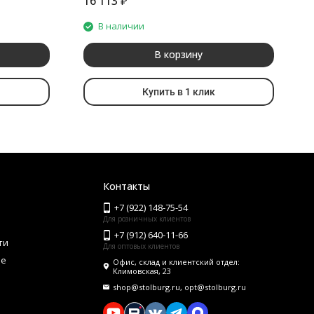
16 113
₽
8
В наличии
В корзину
Купить в 1 клик
Контакты
+7 (922) 148-75-54
Для розничных клиентов
+7 (912) 640-11-66
ти
Для оптовых клиентов
ие
Офис, склад и клиентский отдел:
Климовская, 23
shop@stolburg.ru, opt@stolburg.ru