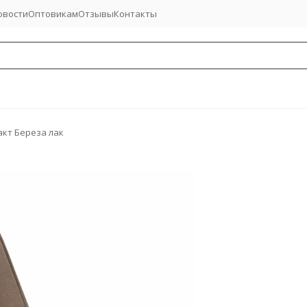
овости
Оптовикам
Отзывы
Контакты
кт Береза лак