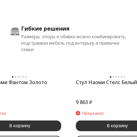
Гибкие решения
Размеры, опоры и обивки можно комбинировать,
подстраивая мебель под интерьер и привычки
семьи
оми Фантом Золото
Стул Наоми Стелс Белый
9 863
₽
каз
Предзаказ
В корзину
В корзину