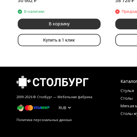
30 662
₽
38 726
₽
В наличии
Предза
В корзину
Купить в 1 клик
Катало
Стулья
2009-2026 © СтолБург — Мебeльная фабрика
Столы
Мягкая 
RUB
Столы ж
Политика персональных данных