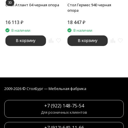
3D
Стол Атлант 04 черная опора
Стол Гермес 940 черная
опора
16 113
₽
18 447
₽
В наличии
В наличии
В корзину
В корзину
2009-2026 © СтолБург — Мебeльная фабрика
+7 (922) 148-75-54
Для розничных клиентов
+7 (912) 640-11-66