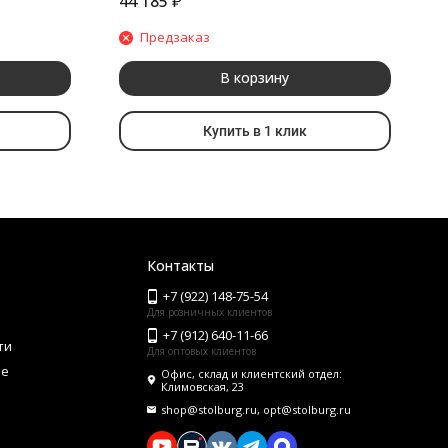
44 185
₽
2
Предзаказ
В корзину
Купить в 1 клик
Контакты
+7 (922) 148-75-54
Для розничных клиентов
+7 (912) 640-11-66
ти
Для оптовых клиентов
ие
Офис, склад и клиентский отдел:
Климовская, 23
shop@stolburg.ru, opt@stolburg.ru