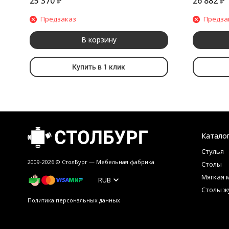
25 370
₽
26 882
₽
Предзаказ
Предза
В корзину
Купить в 1 клик
Катало
Стулья
2009-2026 © СтолБург — Мебeльная фабрика
Столы
Мягкая 
RUB
Столы ж
Политика персональных данных