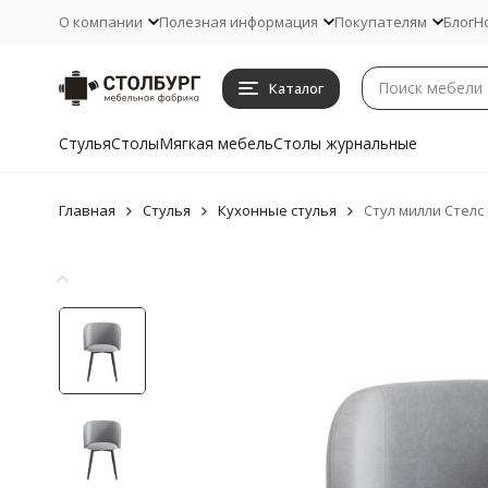
О компании
Полезная информация
Покупателям
Блог
Н
Каталог
Стулья
Столы
Мягкая мебель
Столы журнальные
Главная
Стулья
Кухонные стулья
Стул милли Стелс